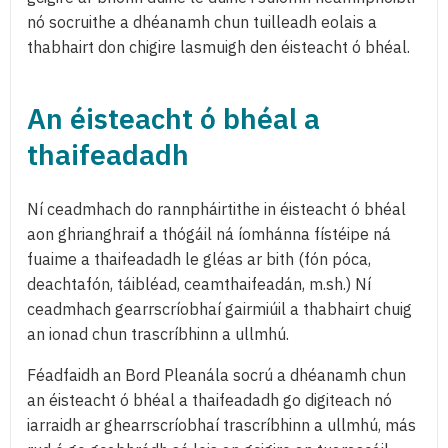
nó socruithe a dhéanamh chun tuilleadh eolais a
thabhairt don chigire lasmuigh den éisteacht ó bhéal.
An éisteacht ó bhéal a
thaifeadadh
Ní ceadmhach do rannpháirtithe in éisteacht ó bhéal
aon ghrianghraif a thógáil ná íomhánna fístéipe ná
fuaime a thaifeadadh le gléas ar bith (fón póca,
deachtafón, táibléad, ceamthaifeadán, m.sh.) Ní
ceadmhach gearrscríobhaí gairmiúil a thabhairt chuig
an ionad chun trascríbhinn a ullmhú.
Féadfaidh an Bord Pleanála socrú a dhéanamh chun
an éisteacht ó bhéal a thaifeadadh go digiteach nó
iarraidh ar ghearrscríobhaí trascríbhinn a ullmhú, más