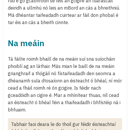
rud é go gcabhródh sé leis an gcigire an tuarascáil
deiridh a ullmhú nó leis an mBord an cás a bhreithniú.
Má dhéantar taifeadadh cuirtear ar fáil don phobal é
tar éis an cás a bheith cinnte.
Na meáin
Tá fáilte roimh bhaill de na meáin suí sna suíocháin
phoiblí ag an láthair. Más mian le baill de na meáin
grianghraif a thógáil nó fístaifeadadh den seomra a
dhéanamh sula dtosaíonn an éisteacht ó bhéal, ní mór
cead a fháil roimh ré ón gcigire. Is féidir nach
gceadóidh an cigire é. Mar a mhínítear thuas, níl cead
an éisteacht ó bhéal féin a thaifeadadh i bhfístéip ná i
bhfuaim.
Tabhair faoi deara le do thoil gur féidir éisteachtaí