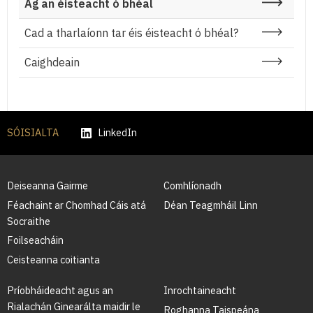
Ag an éisteacht ó bhéal
Cad a tharlaíonn tar éis éisteacht ó bhéal?
Caighdeain
SÓISIALTA
LinkedIn
Deiseanna Gairme
Comhlíonadh
Féachaint ar Chomhad Cáis atá
Déan Teagmháil Linn
Socraithe
Foilseacháin
Ceisteanna coitianta
Príobháideacht agus an
Inrochtaineacht
Rialachán Ginearálta maidir le
Roghanna Taispeána