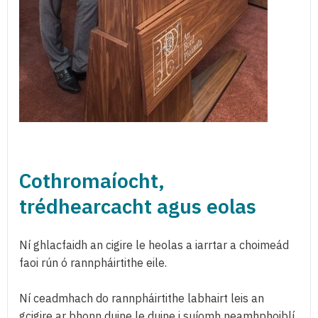
Cothromaíocht,
trédhearcacht agus eolas
Ní ghlacfaidh an cigire le heolas a iarrtar a choimeád
faoi rún ó rannpháirtithe eile.
Ní ceadmhach do rannpháirtithe labhairt leis an
gcigire ar bhonn duine le duine i suíomh neamhphoiblí