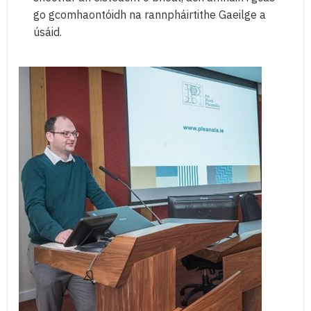
go gcomhaontóidh na rannpháirtithe Gaeilge a
úsáid.