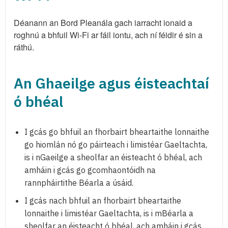
Déanann an Bord Pleanála gach iarracht ionaid a
roghnú a bhfuil Wi-Fi ar fáil iontu, ach ní féidir é sin a
ráthú.
An Ghaeilge agus éisteachtaí
ó bhéal
I gcás go bhfuil an fhorbairt bheartaithe lonnaithe
go hiomlán nó go páirteach i limistéar Gaeltachta,
is i nGaeilge a sheolfar an éisteacht ó bhéal, ach
amháin i gcás go gcomhaontóidh na
rannpháirtithe Béarla a úsáid.
I gcás nach bhfuil an fhorbairt bheartaithe
lonnaithe i limistéar Gaeltachta, is i mBéarla a
sheolfar an éisteacht ó bhéal, ach amháin i gcás