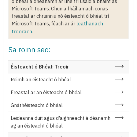
ó bhéal a dhéanamh ar líne trí úsáid a bhaint as
Microsoft Teams. Chun a fháil amach conas
freastal ar chruinniú nó éisteacht ó bhéal trí
leathanach
Microsoft Teams, féach ar ár
treorach
.
Sa roinn seo:
Éisteacht ó Bhéal: Treoir
Roimh an éisteacht ó bhéal
Freastal ar an éisteacht ó bhéal
Gnáthéisteacht ó bhéal
Leideanna duit agus d'aighneacht á déanamh
ag an éisteacht ó bhéal