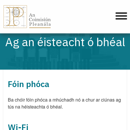
An Coimisiún Pleanála - Baile
Ag an éisteacht ó bhéal
Fóin phóca
Ba chóir fóin phóca a mhúchadh nó a chur ar ciúnas ag
tús na héisteachta ó bhéal.
Wi-Fi