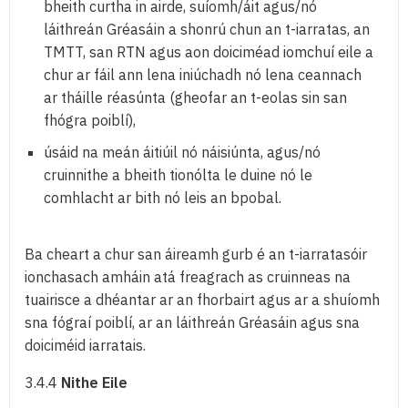
bheith curtha in airde, suíomh/áit agus/nó
láithreán Gréasáin a shonrú chun an t-iarratas, an
TMTT, san RTN agus aon doiciméad iomchuí eile a
chur ar fáil ann lena iniúchadh nó lena ceannach
ar tháille réasúnta (gheofar an t-eolas sin san
fhógra poiblí),
úsáid na meán áitiúil nó náisiúnta, agus/nó
cruinnithe a bheith tionólta le duine nó le
comhlacht ar bith nó leis an bpobal.
Ba cheart a chur san áireamh gurb é an t-iarratasóir
ionchasach amháin atá freagrach as cruinneas na
tuairisce a dhéantar ar an fhorbairt agus ar a shuíomh
sna fógraí poiblí, ar an láithreán Gréasáin agus sna
doiciméid iarratais.
3.4.4
Nithe Eile