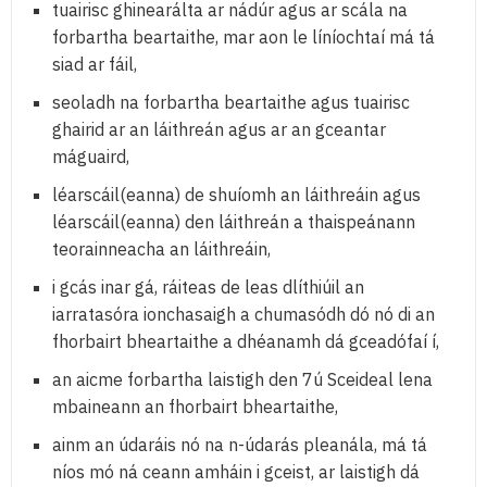
tuairisc ghinearálta ar nádúr agus ar scála na
forbartha beartaithe, mar aon le líníochtaí má tá
siad ar fáil,
seoladh na forbartha beartaithe agus tuairisc
ghairid ar an láithreán agus ar an gceantar
máguaird,
léarscáil(eanna) de shuíomh an láithreáin agus
léarscáil(eanna) den láithreán a thaispeánann
teorainneacha an láithreáin,
i gcás inar gá, ráiteas de leas dlíthiúil an
iarratasóra ionchasaigh a chumasódh dó nó di an
fhorbairt bheartaithe a dhéanamh dá gceadófaí í,
an aicme forbartha laistigh den 7ú Sceideal lena
mbaineann an fhorbairt bheartaithe,
ainm an údaráis nó na n-údarás pleanála, má tá
níos mó ná ceann amháin i gceist, ar laistigh dá