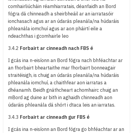
comhairliúcháin réamhiarratais, déanfaidh an Bord
fógra dá chinneadh a sheirbheáil ar an iarratasóir
ionchasach agus ar an údarás pleanála/na húdaráis
phleanála iomchuí agus ar aon pháirtí eile a
ndeachthas i gcomhairle leo
3.4.2
Forbairt ar cinneadh nach FBS é
I gcás ina n-eisíonn an Bord fógra nach bhféachtar ar
an fhorbairt bheartaithe mar fhorbairt bonneagair
straitéisigh, is chuig an údarás pleanála/na húdaráis
phleanála iomchuí, a chaithfear aon iarratas a
dhéanamh. Beidh gnáthcheart achomhairc chuig an
mBord ag duine ar bith in aghaidh chinneadh aon
údaráis phleanála dá shórt i dtaca leis an iarratas.
3.4.3
Forbairt ar cinneadh gur FBS é
I gcás ina n-eisíonn an Bord fógra go bhféachtar ar an