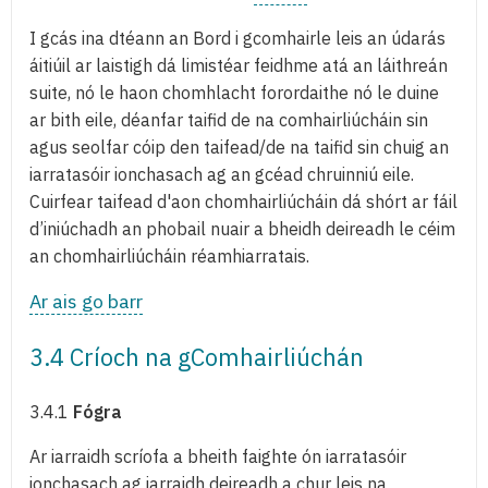
I gcás ina dtéann an Bord i gcomhairle leis an údarás
áitiúil ar laistigh dá limistéar feidhme atá an láithreán
suite, nó le haon chomhlacht forordaithe nó le duine
ar bith eile, déanfar taifid de na comhairliúcháin sin
agus seolfar cóip den taifead/de na taifid sin chuig an
iarratasóir ionchasach ag an gcéad chruinniú eile.
Cuirfear taifead d'aon chomhairliúcháin dá shórt ar fáil
d’iniúchadh an phobail nuair a bheidh deireadh le céim
an chomhairliúcháin réamhiarratais.
Ar ais go barr
3.4 Críoch na gComhairliúchán
3.4.1
Fógra
Ar iarraidh scríofa a bheith faighte ón iarratasóir
ionchasach ag iarraidh deireadh a chur leis na