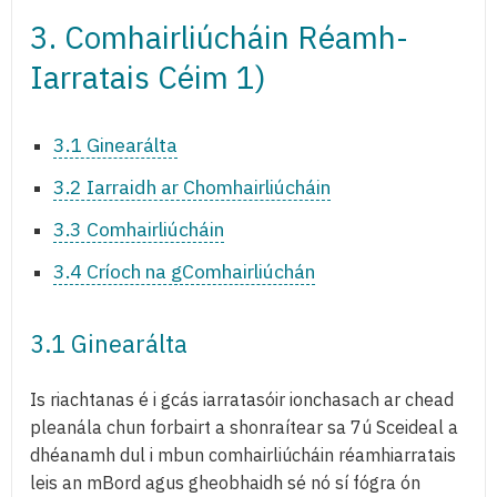
3. Comhairliúcháin Réamh-
Iarratais Céim 1)
3.1 Ginearálta
3.2 Iarraidh ar Chomhairliúcháin
3.3 Comhairliúcháin
3.4 Críoch na gComhairliúchán
3.1 Ginearálta
Is riachtanas é i gcás iarratasóir ionchasach ar chead
pleanála chun forbairt a shonraítear sa 7ú Sceideal a
dhéanamh dul i mbun comhairliúcháin réamhiarratais
leis an mBord agus gheobhaidh sé nó sí fógra ón