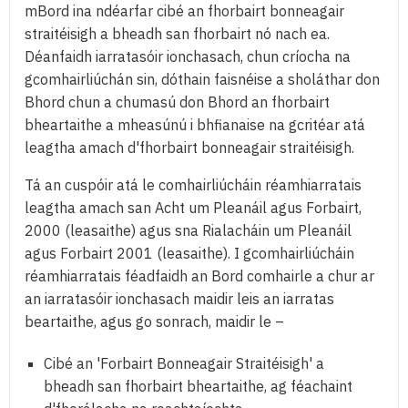
mBord ina ndéarfar cibé an fhorbairt bonneagair
straitéisigh a bheadh san fhorbairt nó nach ea.
Déanfaidh iarratasóir ionchasach, chun críocha na
gcomhairliúchán sin, dóthain faisnéise a sholáthar don
Bhord chun a chumasú don Bhord an fhorbairt
bheartaithe a mheasúnú i bhfianaise na gcritéar atá
leagtha amach d'fhorbairt bonneagair straitéisigh.
Tá an cuspóir atá le comhairliúcháin réamhiarratais
leagtha amach san Acht um Pleanáil agus Forbairt,
2000 (leasaithe) agus sna Rialacháin um Pleanáil
agus Forbairt 2001 (leasaithe). I gcomhairliúcháin
réamhiarratais féadfaidh an Bord comhairle a chur ar
an iarratasóir ionchasach maidir leis an iarratas
beartaithe, agus go sonrach, maidir le –
Cibé an 'Forbairt Bonneagair Straitéisigh' a
bheadh san fhorbairt bheartaithe, ag féachaint