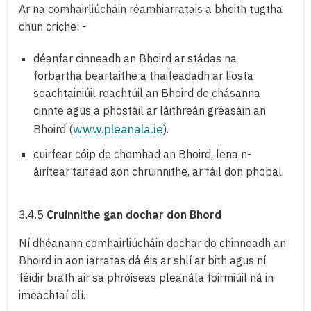
Ar na comhairliúcháin réamhiarratais a bheith tugtha
chun críche: -
déanfar cinneadh an Bhoird ar stádas na
forbartha beartaithe a thaifeadadh ar liosta
seachtainiúil reachtúil an Bhoird de chásanna
cinnte agus a phostáil ar láithreán gréasáin an
www.pleanala.ie
Bhoird (
).
cuirfear cóip de chomhad an Bhoird, lena n-
áirítear taifead aon chruinnithe, ar fáil don phobal.
3.4.5
Cruinnithe gan dochar don Bhord
Ní dhéanann comhairliúcháin dochar do chinneadh an
Bhoird in aon iarratas dá éis ar shlí ar bith agus ní
féidir brath air sa phróiseas pleanála foirmiúil ná in
imeachtaí dlí.