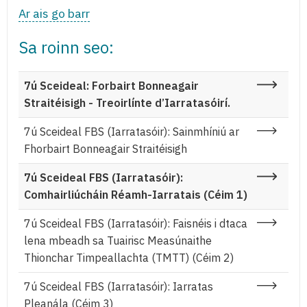
Ar ais go barr
Sa roinn seo:
7ú Sceideal: Forbairt Bonneagair
Straitéisigh - Treoirlínte d’Iarratasóirí.
7ú Sceideal FBS (Iarratasóir): Sainmhíniú ar
Fhorbairt Bonneagair Straitéisigh
7ú Sceideal FBS (Iarratasóir):
Comhairliúcháin Réamh-Iarratais (Céim 1)
7ú Sceideal FBS (Iarratasóir): Faisnéis i dtaca
lena mbeadh sa Tuairisc Measúnaithe
Thionchar Timpeallachta (TMTT) (Céim 2)
7ú Sceideal FBS (Iarratasóir): Iarratas
Pleanála (Céim 3)