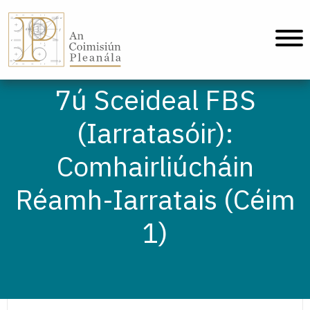
An Coimisiún Pleanála - Baile
7ú Sceideal FBS
(Iarratasóir):
Comhairliúcháin
Réamh-Iarratais (Céim
1)