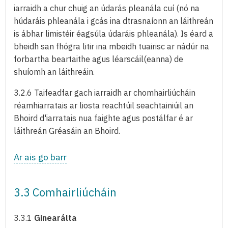
iarraidh a chur chuig an údarás pleanála cuí (nó na
húdaráis phleanála i gcás ina dtrasnaíonn an láithreán
is ábhar limistéir éagsúla údaráis phleanála). Is éard a
bheidh san fhógra litir ina mbeidh tuairisc ar nádúr na
forbartha beartaithe agus léarscáil(eanna) de
shuíomh an láithreáin.
3.2.6 Taifeadfar gach iarraidh ar chomhairliúcháin
réamhiarratais ar liosta reachtúil seachtainiúil an
Bhoird d'iarratais nua faighte agus postálfar é ar
láithreán Gréasáin an Bhoird.
Ar ais go barr
3.3 Comhairliúcháin
3.3.1
Ginearálta