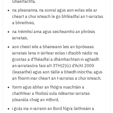
Ghaeltachta,
na pleananna, na sonraí agus aon eolas eile ar
cheart a chur isteach le go bhféadfaí an t-iarratas
a bhreithniú,
na tréimhsí ama agus seicheamhú an phróisis
iarratais,
aon cheist eile a bhaineann leis an bpróiseas
iarratais lena n-áirítear eolas i dtaobh nádúr na
gcostas a d'fhéadfaí a dhámhachtain in aghaidh
an iarratasóra faoi alt 37H(2)(c) d'Acht 2000
(leasaithe) agus aon táille a bheidh iníoctha, agus
an fhoirm inar cheart an t-iarratas a chur isteach,
foirm agus ábhar an fhógra nuachtáin a
chaithfear a fhoilsiú sula ndéantar iarratas
pleanála chuig an mBord,
i gcás ina n-iarrann an Bord fógra láithreáin a