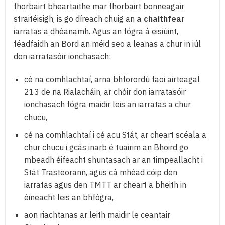
fhorbairt bheartaithe mar fhorbairt bonneagair
straitéisigh, is go díreach chuig an
a chaithfear
iarratas a dhéanamh. Agus an fógra á eisiúint,
féadfaidh an Bord an méid seo a leanas a chur in iúl
don iarratasóir ionchasach:
cé na comhlachtaí, arna bhforordú faoi airteagal
213 de na Rialacháin, ar chóir don iarratasóir
ionchasach fógra maidir leis an iarratas a chur
chucu,
cé na comhlachtaí i cé acu Stát, ar cheart scéala a
chur chucu i gcás inarb é tuairim an Bhoird go
mbeadh éifeacht shuntasach ar an timpeallacht i
Stát Trasteorann, agus cá mhéad cóip den
iarratas agus den TMTT ar cheart a bheith in
éineacht leis an bhfógra,
aon riachtanas ar leith maidir le ceantair