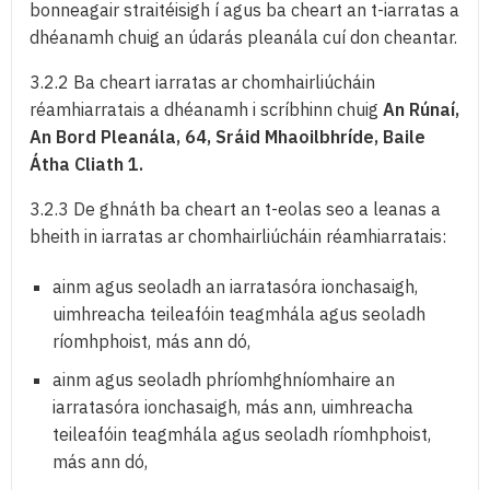
bonneagair straitéisigh í agus ba cheart an t-iarratas a
dhéanamh chuig an údarás pleanála cuí don cheantar.
3.2.2 Ba cheart iarratas ar chomhairliúcháin
réamhiarratais a dhéanamh i scríbhinn chuig
An Rúnaí,
An Bord Pleanála, 64, Sráid Mhaoilbhríde, Baile
Átha Cliath 1.
3.2.3 De ghnáth ba cheart an t-eolas seo a leanas a
bheith in iarratas ar chomhairliúcháin réamhiarratais:
ainm agus seoladh an iarratasóra ionchasaigh,
uimhreacha teileafóin teagmhála agus seoladh
ríomhphoist, más ann dó,
ainm agus seoladh phríomhghníomhaire an
iarratasóra ionchasaigh, más ann, uimhreacha
teileafóin teagmhála agus seoladh ríomhphoist,
más ann dó,