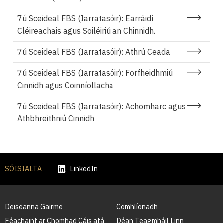
7ú Sceideal FBS (Iarratasóir): Earráidí
Cléireachais agus Soiléiriú an Chinnidh.
7ú Sceideal FBS (Iarratasóir): Athrú Ceada
7ú Sceideal FBS (Iarratasóir): Forfheidhmiú
Cinnidh agus Coinníollacha
7ú Sceideal FBS (Iarratasóir): Achomharc agus
Athbhreithniú Cinnidh
SÓISIALTA
LinkedIn
Deiseanna Gairme
Comhlíonadh
Féachaint ar Chomhad Cáis atá
Déan Teagmháil Linn