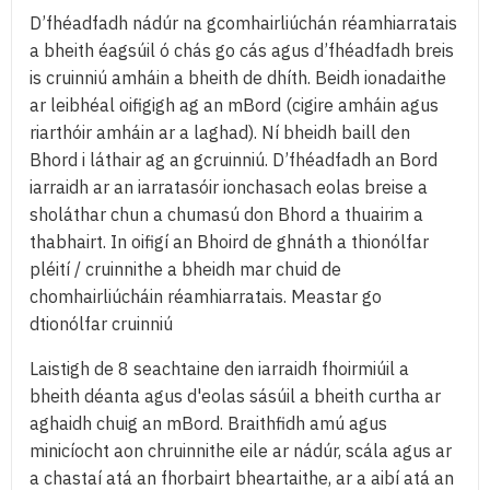
D’fhéadfadh nádúr na gcomhairliúchán réamhiarratais
a bheith éagsúil ó chás go cás agus d’fhéadfadh breis
is cruinniú amháin a bheith de dhíth. Beidh ionadaithe
ar leibhéal oifigigh ag an mBord (cigire amháin agus
riarthóir amháin ar a laghad). Ní bheidh baill den
Bhord i láthair ag an gcruinniú. D’fhéadfadh an Bord
iarraidh ar an iarratasóir ionchasach eolas breise a
sholáthar chun a chumasú don Bhord a thuairim a
thabhairt. In oifigí an Bhoird de ghnáth a thionólfar
pléití / cruinnithe a bheidh mar chuid de
chomhairliúcháin réamhiarratais. Meastar go
dtionólfar cruinniú
Laistigh de 8 seachtaine den iarraidh fhoirmiúil a
bheith déanta agus d'eolas sásúil a bheith curtha ar
aghaidh chuig an mBord. Braithfidh amú agus
minicíocht aon chruinnithe eile ar nádúr, scála agus ar
a chastaí atá an fhorbairt bheartaithe, ar a aibí atá an