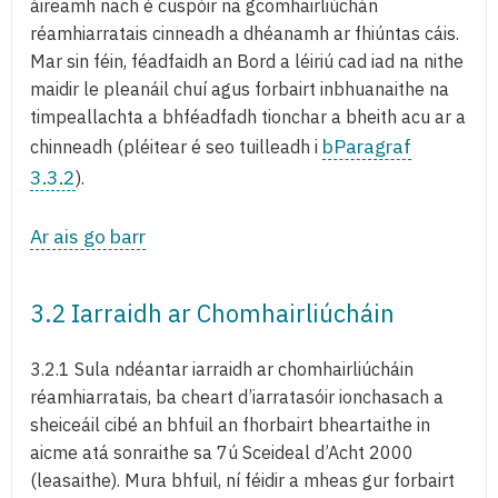
áireamh nach é cuspóir na gcomhairliúchán
réamhiarratais cinneadh a dhéanamh ar fhiúntas cáis.
Mar sin féin, féadfaidh an Bord a léiriú cad iad na nithe
maidir le pleanáil chuí agus forbairt inbhuanaithe na
timpeallachta a bhféadfadh tionchar a bheith acu ar a
bParagraf
chinneadh (pléitear é seo tuilleadh i
3.3.2
).
Ar ais go barr
3.2 Iarraidh ar Chomhairliúcháin
3.2.1 Sula ndéantar iarraidh ar chomhairliúcháin
réamhiarratais, ba cheart d’iarratasóir ionchasach a
sheiceáil cibé an bhfuil an fhorbairt bheartaithe in
aicme atá sonraithe sa 7ú Sceideal d’Acht 2000
(leasaithe). Mura bhfuil, ní féidir a mheas gur forbairt