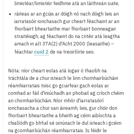
limistéar/limistéir feidhme atá an láithreán suite,
ráiteas ar an gcúis ar dóigh nó nach dóigh leis an
iarratasóir ionchasach gur cheart féachaint ar an
fhorbairt bheartaithe mar fhorbairt bonneagair
straitéisigh, ag féachaint do na critéir atá leagtha
amach in alt 37A(2) d'Acht 2000 (leasaithe) –
cuid 2
féachtar
de na treoirlínte seo.
Nóta: níor cheart eolas atá íogair ó thaobh na
tráchtála de a chur isteach le linn chomhairliúcháin
réamhiarratais toisc go gcuirfear gach eolas ar
comhad ar fáil d'iniúchadh an phobail ag críoch chéim
an chomhairliúcháin. Níor mhór d'iarratasóirí
ionchasacha a chur san áireamh, leis, gur chóir don
fhorbairt bheartaithe a bheith ag céim aibíochta a
chiallódh go bhfuil sé oiriúnach le dul isteach i gcéim
na gcomhairliúchán réamhiarratais. Is féidir le