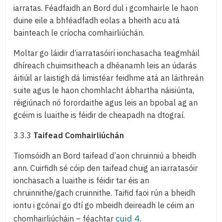
iarratas. Féadfaidh an Bord dul i gcomhairle le haon
duine eile a bhféadfadh eolas a bheith acu atá
bainteach le críocha comhairliúchán.
Moltar go láidir d’iarratasóirí ionchasacha teagmháil
dhíreach chuimsitheach a dhéanamh leis an údarás
áitiúil ar laistigh dá limistéar feidhme atá an láithreán
suite agus le haon chomhlacht ábhartha náisiúnta,
réigiúnach nó forordaithe agus leis an bpobal ag an
gcéim is luaithe is féidir de cheapadh na dtograí.
3.3.3
Taifead Comhairliúchán
Tiomsóidh an Bord taifead d’aon chruinniú a bheidh
ann. Cuirfidh sé cóip den taifead chuig an iarratasóir
ionchasach a luaithe is féidir tar éis an
chruinnithe/gach cruinnithe. Taifid faoi rún a bheidh
iontu i gcónaí go dtí go mbeidh deireadh le céim an
cuid 4
chomhairliúcháin – féachtar
.