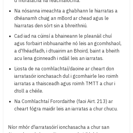
d'fhorálacha na reachtaíochta.
Na nósanna imeachta a ghabhann le hiarratas a
dhéanamh chuig an mBord ar chead agus le
hiarratas den sórt sin a bhreithniú.
Cad iad na cúinsí a bhaineann le pleanáil chuí
agus forbairt inbhuanaithe nó leis an gcomhshaol,
a d'fhéadfadh, i dtuairim an Bhoird, baint a bheith
acu lena gcinneadh i ndáil leis an iarratas.
Liosta de na comhlachtaí/daoine ar cheart don
iarratasóir ionchasach dul i gcomhairle leo roimh
iarratas a thaisceadh agus roimh TMTT a chur i
dtoll a chéile.
Na Comhlachtaí Forordaithe (faoi Airt. 213) ar
cheart fógra maidir leis an iarratas a chur chucu.
Níor mhór d'iarratasóirí ionchasacha a chur san