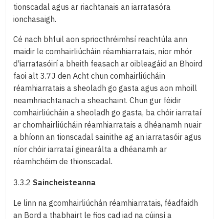
tionscadal agus ar riachtanais an iarratasóra
ionchasaigh.
Cé nach bhfuil aon spriocthréimhsí reachtúla ann
maidir le comhairliúcháin réamhiarratais, níor mhór
d'iarratasóirí a bheith feasach ar oibleagáid an Bhoird
faoi alt 3.7J den Acht chun comhairliúcháin
réamhiarratais a sheoladh go gasta agus aon mhoill
neamhriachtanach a sheachaint. Chun gur féidir
comhairliúcháin a sheoladh go gasta, ba chóir iarrataí
ar chomhairliúcháin réamhiarratais a dhéanamh nuair
a bhíonn an tionscadal sainithe ag an iarratasóir agus
níor chóir iarrataí ginearálta a dhéanamh ar
réamhchéim de thionscadal.
3.3.2
Saincheisteanna
Le linn na gcomhairliúchán réamhiarratais, féadfaidh
an Bord a thabhairt le fios cad iad na cúinsí a