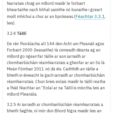
hiarratais chuig an mBord maidir le forbairt
bheartaithe nach bhfuil sainithe nó bunaithe i gceart
Féachtar 3.3.1
moill mhíchuí a chur ar an bpróiseas.(
,
leis).
3.2.4
Táillí
De réir fhorálacha alt 144 den Acht um Pleanáil agus
Forbairt 2000 (leasaithe) tá cinneadh déanta ag an
mBord go ngearrfar táille ar aon iarraidh ar
chomhairliúcháin réamhiarratais a gheofar ar an 5ú lá
Meán Fómhair 2011 nó dá éis. Caithfidh an táille a
bheith in éineacht le gach iarraidh ar chomhairliúcháin
réamhiarratais. Chun breis eolais maidir le táillí reatha
a fháil féachtar an “Eolaí ar na Táillí is iníoctha leis an
mBord Pleanála.
3.2.5 Ar iarraidh ar chomhairliúcháin réamhiarratais a
bheith faighte, ní mór don Bhord fógra maidir leis an