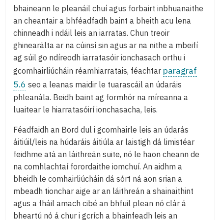
bhaineann le pleanáil chuí agus forbairt inbhuanaithe
an cheantair a bhféadfadh baint a bheith acu lena
chinneadh i ndáil leis an iarratas. Chun treoir
ghinearálta ar na cúinsí sin agus ar na nithe a mbeifí
ag súil go ndíreodh iarratasóir ionchasach orthu i
paragraf
gcomhairliúcháin réamhiarratais, féachtar
5.6
seo a leanas maidir le tuarascáil an údaráis
phleanála. Beidh baint ag formhór na míreanna a
luaitear le hiarratasóirí ionchasacha, leis.
Féadfaidh an Bord dul i gcomhairle leis an údarás
áitiúil/leis na húdaráis áitiúla ar laistigh dá limistéar
feidhme atá an láithreán suite, nó le haon cheann de
na comhlachtaí forordaithe iomchuí. An aidhm a
bheidh le comhairliúcháin dá sórt ná aon srian a
mbeadh tionchar aige ar an láithreán a shainaithint
agus a fháil amach cibé an bhfuil plean nó clár á
bheartú nó á chur i gcrích a bhainfeadh leis an